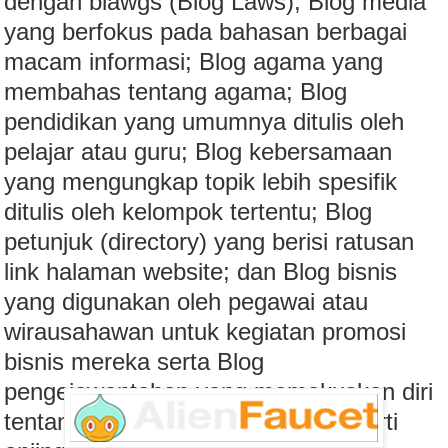
dengan blawgs (Blog Laws); Blog media
yang berfokus pada bahasan berbagai
macam informasi; Blog agama yang
membahas tentang agama; Blog
pendidikan yang umumnya ditulis oleh
pelajar atau guru; Blog kebersamaan
yang mengungkap topik lebih spesifik
ditulis oleh kelompok tertentu; Blog
petunjuk (directory) yang berisi ratusan
link halaman website; dan Blog bisnis
yang digunakan oleh pegawai atau
wirausahawan untuk kegiatan promosi
bisnis mereka serta Blog
pengejawantahan yang memokuskan diri
tentang objek di luar manusia; seperti