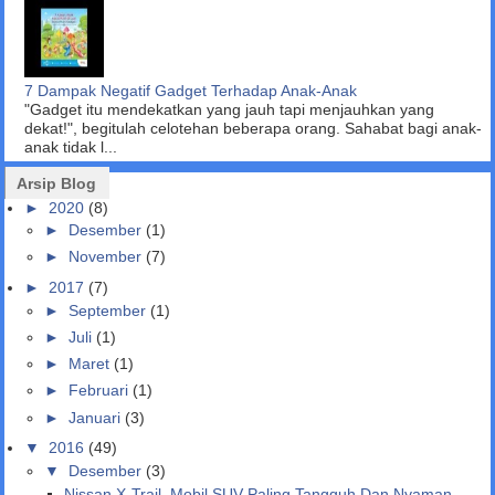
7 Dampak Negatif Gadget Terhadap Anak-Anak
"Gadget itu mendekatkan yang jauh tapi menjauhkan yang
dekat!", begitulah celotehan beberapa orang. Sahabat bagi anak-
anak tidak l...
Arsip Blog
►
2020
(8)
►
Desember
(1)
►
November
(7)
►
2017
(7)
►
September
(1)
►
Juli
(1)
►
Maret
(1)
►
Februari
(1)
►
Januari
(3)
▼
2016
(49)
▼
Desember
(3)
Nissan X-Trail, Mobil SUV Paling Tangguh Dan Nyaman