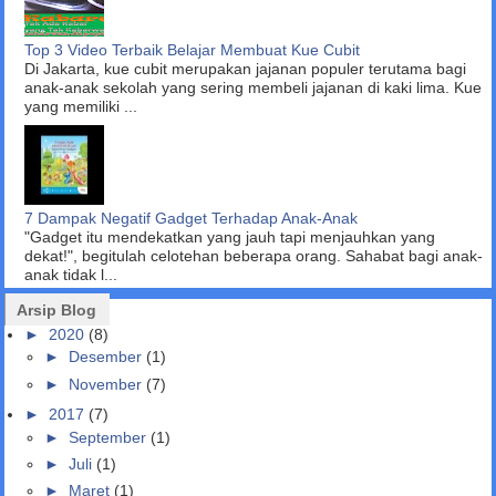
Top 3 Video Terbaik Belajar Membuat Kue Cubit
Di Jakarta, kue cubit merupakan jajanan populer terutama bagi
anak-anak sekolah yang sering membeli jajanan di kaki lima. Kue
yang memiliki ...
7 Dampak Negatif Gadget Terhadap Anak-Anak
"Gadget itu mendekatkan yang jauh tapi menjauhkan yang
dekat!", begitulah celotehan beberapa orang. Sahabat bagi anak-
anak tidak l...
Arsip Blog
►
2020
(8)
►
Desember
(1)
►
November
(7)
►
2017
(7)
►
September
(1)
►
Juli
(1)
►
Maret
(1)